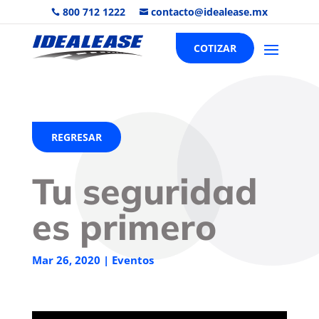
800 712 1222
contacto@idealease.mx


COTIZAR
REGRESAR
Tu seguridad
es primero
Mar 26, 2020
|
Eventos