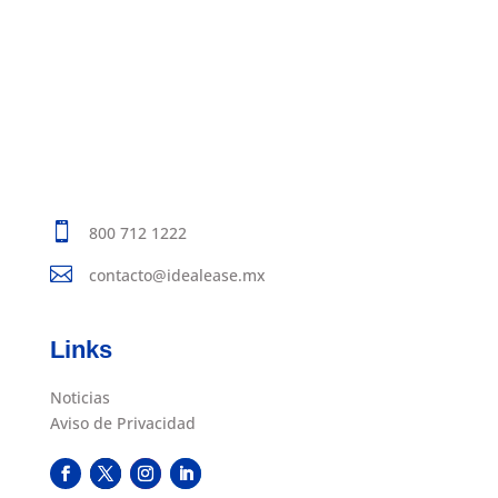

800 712 1222

contacto@idealease.mx
Links
Noticias
Aviso de Privacidad