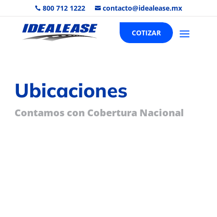
800 712 1222
contacto@idealease.mx


COTIZAR
Ubicaciones
Contamos con Cobertura Nacional