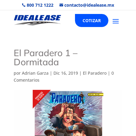
800 712 1222
contacto@idealease.mx


COTIZAR
El Paradero 1 –
Dormitada
por
Adrian Garza
|
Dic 16, 2019
|
El Paradero
|
0
Comentarios