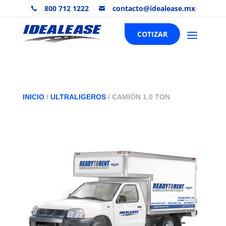
800 712 1222
contacto@idealease.mx


COTIZAR
INICIO
/
ULTRALIGEROS
/ CAMIÓN 1.0 TON