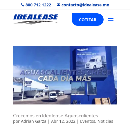
800 712 1222
contacto@idealease.mx


COTIZAR
Crecemos en Idealease Aguascalientes
por
Adrian Garza
|
Abr 12, 2022
|
Eventos
,
Noticias